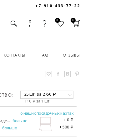
+7-910-433-77-22
0
0
КОНТАКТЫ
FAQ
ОТЗЫВЫ
25 шт.
за
2750
СТВО:
a
110
за 1 шт.
a
о наших посадочных картах
+
0
виде
...
больше
a
+
500
больше
a