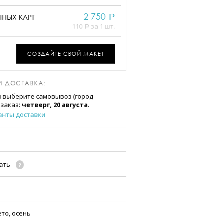
2 750
НЫХ КАРТ
a
110
за 1 шт.
a
СОЗДАЙТЕ СВОЙ МАКЕТ
И ДОСТАВКА:
и выберите самовывоз (город
 заказ:
четверг, 20 августа
.
анты доставки
чать
ето, осень