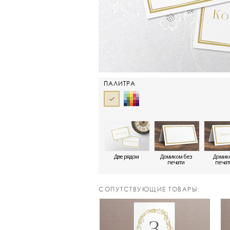
ПАЛИТРА
Две рядом
Домиком без
Домико
печати
печа
CОПУТСТВУЮЩИЕ ТОВАРЫ: