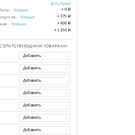
фото бумаг
+
0
бела
...
больше
a
+
375
нерская
...
больше
a
+
600
кая
...
больше
a
+
3 250
a
 СОПУТСТВУЮЩИМИ ТОВАРАМИ:
Добавить
Добавить
Добавить
Добавить
Добавить
Добавить
Добавить