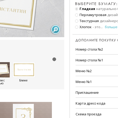
ВЫБЕРИТЕ БУМАГУ:
Гладкая
натурально-
Перламутровая
дизай
Текстурная
дизайнерс
Хлопок
- это
...
больше
ДОПОЛНИТЕ ПОКУПКУ
Номер стола №2
Номер стола №1
Меню №2
м с
Ближе
Меню №1
тью
Приглашение
Карта дресс-кода
Схема проезда