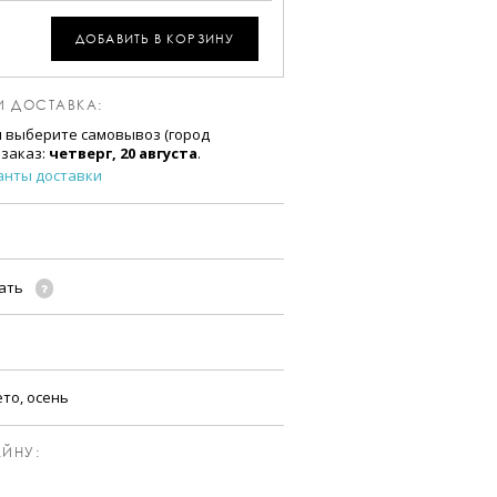
ДОБАВИТЬ В КОРЗИНУ
И ДОСТАВКА:
и выберите самовывоз (город
 заказ:
четверг, 20 августа
.
анты доставки
чать
ето, осень
ЙНУ: