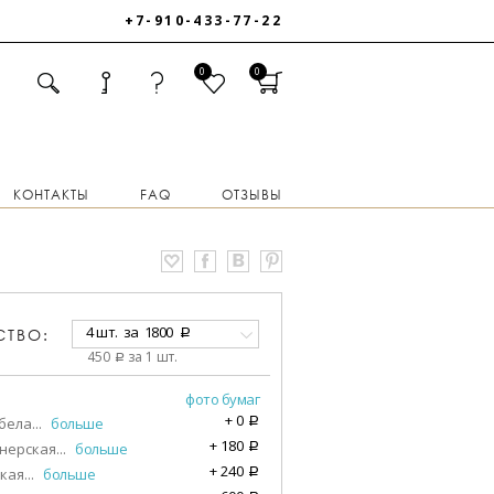
+7-910-433-77-22
0
0
КОНТАКТЫ
FAQ
ОТЗЫВЫ
4 шт.
за
1800
СТВО:
a
450
за 1 шт.
a
фото бумаг
+
0
бела
...
больше
a
+
180
нерская
...
больше
a
+
240
кая
...
больше
a