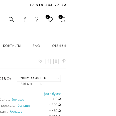
+7-910-433-77-22
0
0
КОНТАКТЫ
FAQ
ОТЗЫВЫ
20 шт.
за
4933
СТВО:
a
246
за 1 шт.
a
фото бумаг
+
0
бела
...
больше
a
+
300
нерская
...
больше
a
+
480
кая
...
больше
a