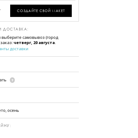
,
СОЗДАЙТЕ СВОЙ МАКЕТ
И ДОСТАВКА:
и выберите самовывоз (город
 заказ:
четверг, 20 августа
.
анты доставки
чать
ето, осень
ЙНУ: