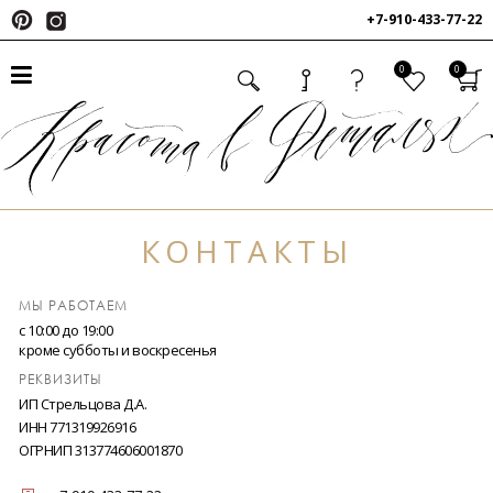
+7-910-433-77-22
0
0
КОНТАКТЫ
МЫ РАБОТАЕМ
c 10:00 до 19:00
кроме субботы и воскресенья
РЕКВИЗИТЫ
ИП Стрельцова Д.А.
ИНН 771319926916
ОГРНИП 313774606001870