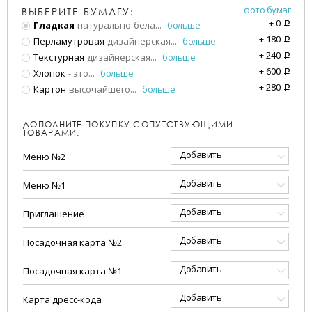
фото бумаг
ВЫБЕРИТЕ БУМАГУ:
+
0
Гладкая
натурально-бела
...
больше
a
+
180
Перламутровая
дизайнерская
...
больше
a
+
240
Текстурная
дизайнерская
...
больше
a
+
600
Хлопок
- это
...
больше
a
+
280
Картон
высочайшего
...
больше
a
ДОПОЛНИТЕ ПОКУПКУ СОПУТСТВУЮЩИМИ
ТОВАРАМИ:
Добавить
Меню №2
Добавить
Меню №1
Добавить
Приглашение
Добавить
Посадочная карта №2
Добавить
Посадочная карта №1
Добавить
Карта дресс-кода