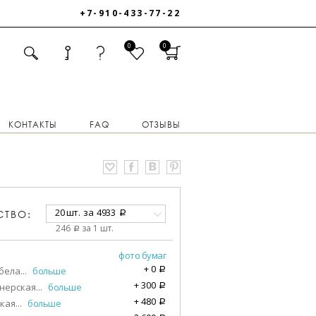
+7-910-433-77-22
0
0
КОНТАКТЫ
FAQ
ОТЗЫВЫ
20 шт.
за
4933
СТВО:
a
246
за 1 шт.
a
фото бумаг
+
0
бела
...
больше
a
+
300
нерская
...
больше
a
+
480
кая
...
больше
a