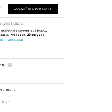
,
СОЗДАЙТЕ СВОЙ МАКЕТ
И ДОСТАВКА:
и выберите самовывоз (город
 заказ:
четверг, 20 августа
.
анты доставки
чать
ето, осень
ЙНУ: