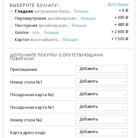
фото бумаг
ВЫБЕРИТЕ БУМАГУ:
+
0
Гладкая
натурально-бела
...
больше
a
+
300
Перламутровая
дизайнерская
...
больше
a
+
480
Текстурная
дизайнерская
...
больше
a
+
2 600
Хлопок
- это
...
больше
a
+
1 520
Картон
высочайшего
...
больше
a
ДОПОЛНИТЕ ПОКУПКУ СОПУТСТВУЮЩИМИ
ТОВАРАМИ:
Добавить
Приглашение
Добавить
Номер стола №1
Добавить
Посадочная карта №2
Добавить
Посадочная карта №1
Добавить
Номер стола №2
Добавить
Карта дресс-кода