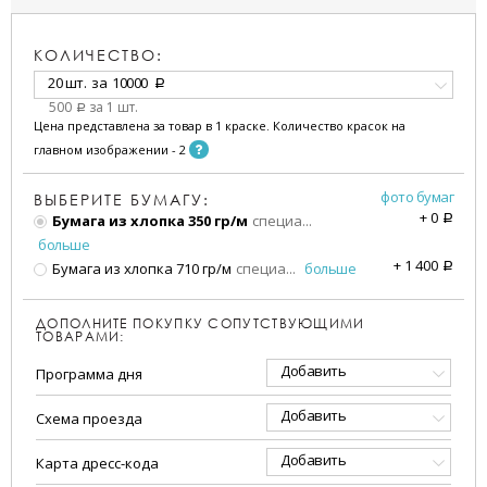
КОЛИЧЕСТВО:
20 шт.
за
10000
a
500
за 1 шт.
a
Цена представлена за товар в 1 краске. Количество красок на
главном изображении - 2
фото бумаг
ВЫБЕРИТЕ БУМАГУ:
+
0
Бумага из хлопка 350 гр/м
специа
...
a
больше
+
1 400
Бумага из хлопка 710 гр/м
специа
...
больше
a
ДОПОЛНИТЕ ПОКУПКУ СОПУТСТВУЮЩИМИ
ТОВАРАМИ:
Добавить
Программа дня
Добавить
Схема проезда
Добавить
Карта дресс-кода