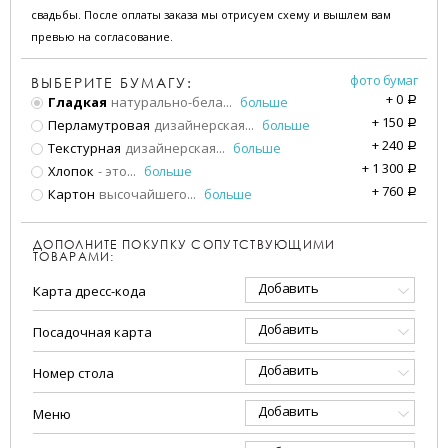
свадьбы. После оплаты заказа мы отрисуем схему и вышлем вам
превью на согласование.
фото бумаг
ВЫБЕРИТЕ БУМАГУ:
+
0
Гладкая
натурально-бела
...
больше
a
+
150
Перламутровая
дизайнерская
...
больше
a
+
240
Текстурная
дизайнерская
...
больше
a
+
1 300
Хлопок
- это
...
больше
a
+
760
Картон
высочайшего
...
больше
a
ДОПОЛНИТЕ ПОКУПКУ СОПУТСТВУЮЩИМИ
ТОВАРАМИ:
Добавить
Карта дресс-кода
Добавить
Посадочная карта
Добавить
Номер стола
Добавить
Меню