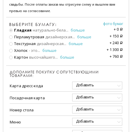
свадьбы. После оплаты заказа мы отрисуем схему и вышлем вам
превью на согласование.
фото бумаг
ВЫБЕРИТЕ БУМАГУ:
+
0
Гладкая
натурально-бела
...
больше
a
+
150
Перламутровая
дизайнерская
...
больше
a
+
240
Текстурная
дизайнерская
...
больше
a
+
1 300
Хлопок
- это
...
больше
a
+
760
Картон
высочайшего
...
больше
a
ДОПОЛНИТЕ ПОКУПКУ СОПУТСТВУЮЩИМИ
ТОВАРАМИ:
Добавить
Карта дресс-кода
Добавить
Посадочная карта
Добавить
Номер стола
Добавить
Меню