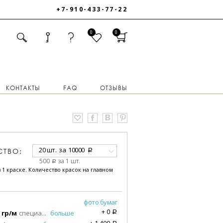
+7-910-433-77-22
0
0
КОНТАКТЫ
FAQ
ОТЗЫВЫ
20 шт.
за
10000
СТВО:
a
500
за 1 шт.
a
 1 краске. Количество красок на главном
фото бумаг
+
0
 гр/м
специа
...
больше
a
+
1 400
a