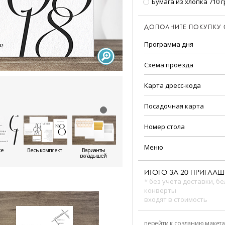
Бумага из хлопка 710 г
ДОПОЛНИТЕ ПОКУПКУ
Программа дня
Схема проезда
Карта дресс-кода
Посадочная карта
Номер стола
Меню
же
Весь комплект
Варианты
вкладышей
ИТОГО ЗА
20
ПРИГЛАШ
* без учета доставки, б
конверты
входят в стоимость
перейти к созданию макета