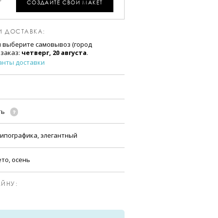
СОЗДАЙТЕ СВОЙ МАКЕТ
И ДОСТАВКА:
и выберите самовывоз (город
 заказ:
четверг, 20 августа
.
анты доставки
ть
ипографика, элегантный
ето, осень
ЙНУ: