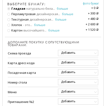
фото бумаг
ВЫБЕРИТЕ БУМАГУ:
+
0
Гладкая
натурально-бела
...
больше
a
+
300
Перламутровая
дизайнерская
...
больше
a
+
480
Текстурная
дизайнерская
...
больше
a
+
2 600
Хлопок
- это
...
больше
a
+
1 520
Картон
высочайшего
...
больше
a
ДОПОЛНИТЕ ПОКУПКУ СОПУТСТВУЮЩИМИ
ТОВАРАМИ:
Добавить
Схема проезда
Добавить
Карта дресс-кода
Добавить
Посадочная карта
Добавить
Номер стола
Добавить
Меню
Добавить
Приглашение №2