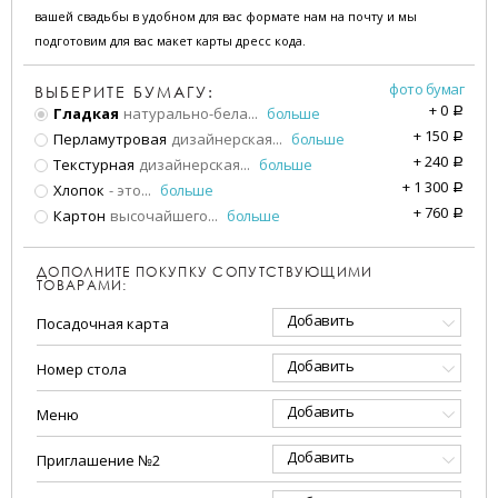
вашей свадьбы в удобном для вас формате нам на почту и мы
подготовим для вас макет карты дресс кода.
фото бумаг
ВЫБЕРИТЕ БУМАГУ:
+
0
Гладкая
натурально-бела
...
больше
a
+
150
Перламутровая
дизайнерская
...
больше
a
+
240
Текстурная
дизайнерская
...
больше
a
+
1 300
Хлопок
- это
...
больше
a
+
760
Картон
высочайшего
...
больше
a
ДОПОЛНИТЕ ПОКУПКУ СОПУТСТВУЮЩИМИ
ТОВАРАМИ:
Добавить
Посадочная карта
Добавить
Номер стола
Добавить
Меню
Добавить
Приглашение №2