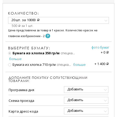
КОЛИЧЕСТВО:
20 шт.
за
10000
a
500
за 1 шт.
a
Цена представлена за товар в 1 краске. Количество красок на
главном изображении - 2
фото бумаг
ВЫБЕРИТЕ БУМАГУ:
+
0
Бумага из хлопка 350 гр/м
специа
...
a
больше
+
1 400
Бумага из хлопка 710 гр/м
специа
...
больше
a
ДОПОЛНИТЕ ПОКУПКУ СОПУТСТВУЮЩИМИ
ТОВАРАМИ:
Добавить
Программа дня
Добавить
Схема проезда
Добавить
Карта дресс-кода