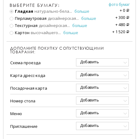
фото бумаг
ВЫБЕРИТЕ БУМАГУ:
+
0
Гладкая
натурально-бела
...
больше
a
+
300
Перламутровая
дизайнерская
...
больше
a
+
480
Текстурная
дизайнерская
...
больше
a
+
1 520
Картон
высочайшего
...
больше
a
ДОПОЛНИТЕ ПОКУПКУ СОПУТСТВУЮЩИМИ
ТОВАРАМИ:
Добавить
Схема проезда
Добавить
Карта дресс-кода
Добавить
Посадочная карта
Добавить
Номер стола
Добавить
Меню
Добавить
Приглашение