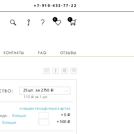
+7-910-433-77-22
0
0
КОНТАКТЫ
FAQ
ОТЗЫВЫ
25 шт.
за
2750
СТВО:
a
110
за 1 шт.
a
о наших посадочных картах
+
0
виде
...
больше
a
+
500
больше
a