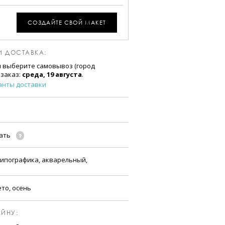
СОЗДАЙТЕ СВОЙ МАКЕТ
И ДОСТАВКА:
и выберите самовывоз (город
 заказ:
среда, 19 августа
.
анты доставки
чать
типографика, акварельный,
ето, осень
ЙНУ: