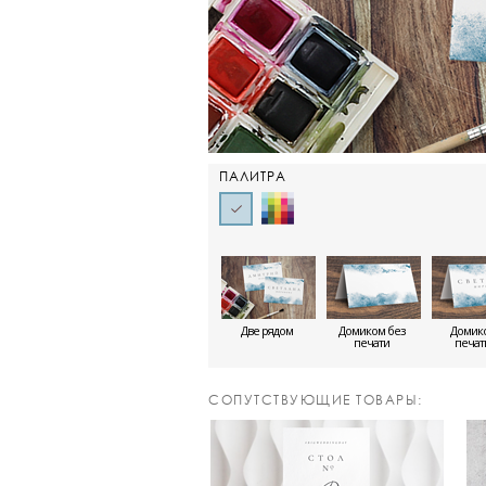
ПАЛИТРА
Две рядом
Домиком без
Домико
печати
печа
CОПУТСТВУЮЩИЕ ТОВАРЫ: