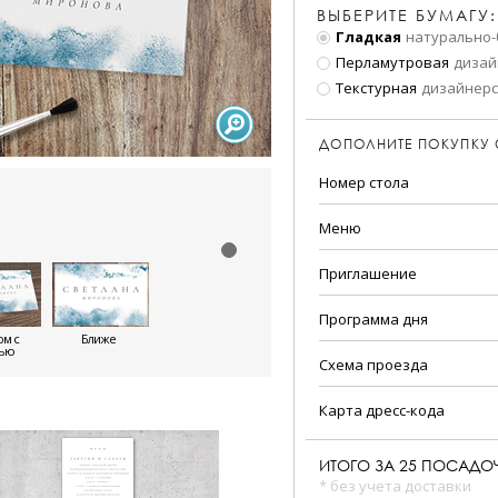
ВЫБЕРИТЕ БУМАГУ:
Гладкая
натурально-
Перламутровая
дизай
Текстурная
дизайнерс
ДОПОЛНИТЕ ПОКУПКУ
Номер стола
Меню
Приглашение
Программа дня
м с
Ближе
тью
Схема проезда
Карта дресс-кода
ИТОГО ЗА
25
ПОСАДОЧ
* без учета доставки