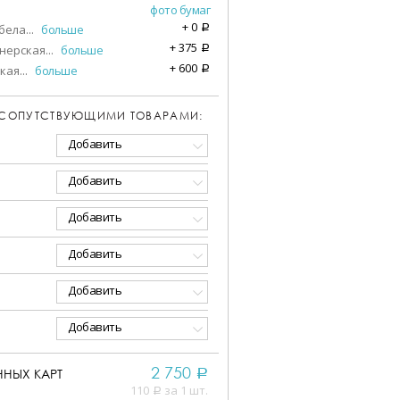
фото бумаг
+
0
бела
...
больше
a
+
375
нерская
...
больше
a
+
600
кая
...
больше
a
 СОПУТСТВУЮЩИМИ ТОВАРАМИ:
Добавить
Добавить
Добавить
Добавить
Добавить
Добавить
2 750
НЫХ КАРТ
a
110
за 1 шт.
a