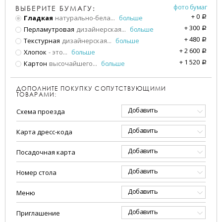
фото бумаг
ВЫБЕРИТЕ БУМАГУ:
+
0
Гладкая
натурально-бела
...
больше
a
+
300
Перламутровая
дизайнерская
...
больше
a
+
480
Текстурная
дизайнерская
...
больше
a
+
2 600
Хлопок
- это
...
больше
a
+
1 520
Картон
высочайшего
...
больше
a
ДОПОЛНИТЕ ПОКУПКУ СОПУТСТВУЮЩИМИ
ТОВАРАМИ:
Добавить
Схема проезда
Добавить
Карта дресс-кода
Добавить
Посадочная карта
Добавить
Номер стола
Добавить
Меню
Добавить
Приглашение