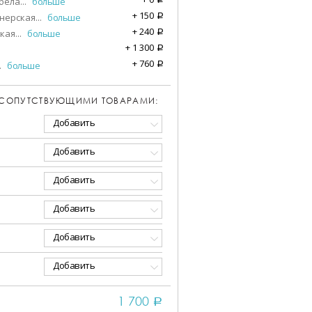
бела
...
больше
+
150
нерская
...
больше
a
+
240
кая
...
больше
a
+
1 300
a
+
760
.
больше
a
 СОПУТСТВУЮЩИМИ ТОВАРАМИ:
Добавить
Добавить
Добавить
Добавить
Добавить
Добавить
1 700
a