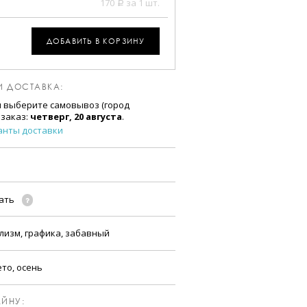
170
за 1 шт.
a
ДОБАВИТЬ В КОРЗИНУ
И ДОСТАВКА:
и выберите самовывоз (город
 заказ:
четверг, 20 августа
.
анты доставки
чать
лизм, графика, забавный
ето, осень
ЙНУ: