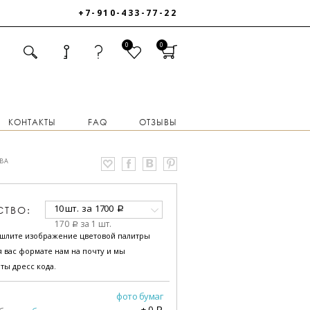
+7-910-433-77-22
0
0
КОНТАКТЫ
FAQ
ОТЗЫВЫ
ВА
10 шт.
за
1700
СТВО:
a
170
за 1 шт.
a
ышлите изображение цветовой палитры
 вас формате нам на почту и мы
ты дресс кода.
фото бумаг
+
0
a