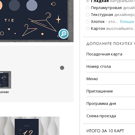
Гладкая
натурально-
Перламутровая
дизай
Текстурная
дизайнерс
Хлопок
- это
...
больше
Картон
высочайшего
..
ДОПОЛНИТЕ ПОКУПКУ
Посадочная карта
Номер стола
Меню
Приглашение
шеним
Программа дня
Схема проезда
ИТОГО ЗА
10
КАРТ