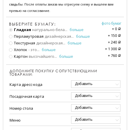
свадьбы. После оплаты заказа мы отрисуем схему и вышлем вам
превью на согласование.
фото бумаг
ВЫБЕРИТЕ БУМАГУ:
+
0
Гладкая
натурально-бела
...
больше
a
+
150
Перламутровая
дизайнерская
...
больше
a
+
240
Текстурная
дизайнерская
...
больше
a
+
1 300
Хлопок
- это
...
больше
a
+
760
Картон
высочайшего
...
больше
a
ДОПОЛНИТЕ ПОКУПКУ СОПУТСТВУЮЩИМИ
ТОВАРАМИ:
Добавить
Карта дресс-кода
Добавить
Посадочная карта
Добавить
Номер стола
Добавить
Меню