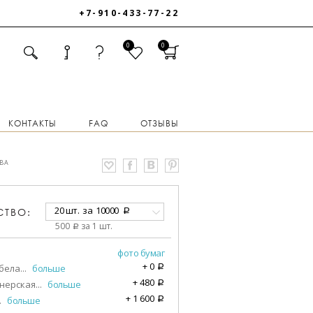
+7-910-433-77-22
0
0
КОНТАКТЫ
FAQ
ОТЗЫВЫ
ВА
20 шт.
за
10000
СТВО:
a
500
за 1 шт.
a
фото бумаг
+
0
бела
...
больше
a
+
480
нерская
...
больше
a
+
1 600
.
больше
a