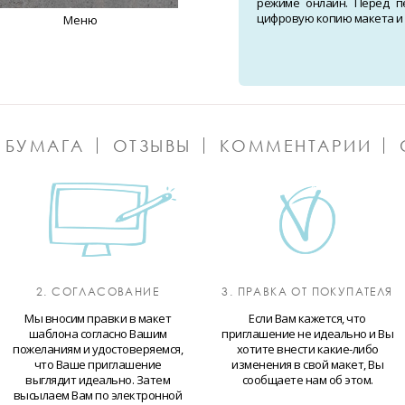
режиме онлайн. Перед п
цифровую копию макета и о
Меню
 БУМАГА
ОТЗЫВЫ
КОММЕНТАРИИ
2. СОГЛАСОВАНИЕ
3. ПРАВКА ОТ ПОКУПАТЕЛЯ
Мы вносим правки в макет
Если Вам кажется, что
шаблона согласно Вашим
приглашение не идеально и Вы
пожеланиям и удостоверяемся,
хотите внести какие-либо
что Ваше приглашение
изменения в свой макет, Вы
выглядит идеально. Затем
сообщаете нам об этом.
высылаем Вам по электронной