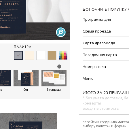
ДОПОЛНИТЕ ПОКУПКУ
Программа дня
Схема проезда
Карта дресс-кода
ПАЛИТРА
Посадочная карта
Номер стола
Меню
же
Сет
Вкладыши
ИТОГО ЗА
20
ПРИГЛАШ
* без учета доставки, б
конверты
входят в стоимость
перейти к созданию макета
выбору палитры и формы