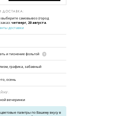
И ДОСТАВКА:
и выберите самовывоз (город
 заказ:
четверг, 20 августа
.
анты доставки
ать и тиснение фольгой
лизм, графика, забавный
ето, осень
ЙНУ:
бной вечеринки
 цветовые палитры по Вашему вкусу в