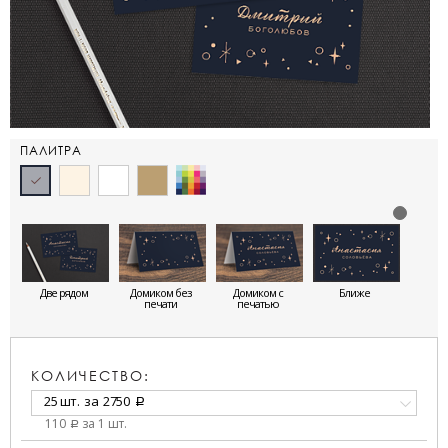
ПАЛИТРА
Две рядом
Домиком без
Домиком с
Ближе
печати
печатью
КОЛИЧЕСТВО:
25 шт.
за
2750
a
110
за 1 шт.
a