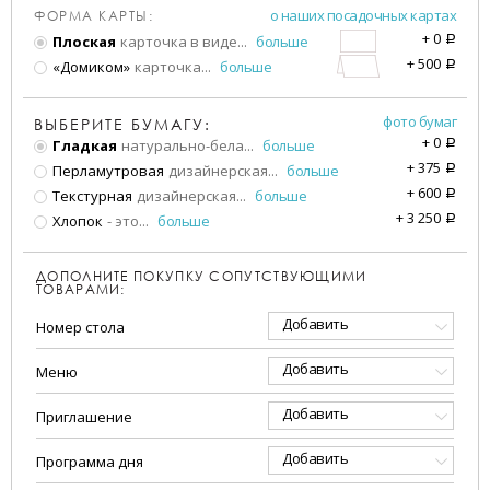
о наших посадочных картах
ФОРМА КАРТЫ:
+
0
Плоская
карточка в виде
...
больше
a
+
500
«Домиком»
карточка
...
больше
a
фото бумаг
ВЫБЕРИТЕ БУМАГУ:
+
0
Гладкая
натурально-бела
...
больше
a
+
375
Перламутровая
дизайнерская
...
больше
a
+
600
Текстурная
дизайнерская
...
больше
a
+
3 250
Хлопок
- это
...
больше
a
ДОПОЛНИТЕ ПОКУПКУ СОПУТСТВУЮЩИМИ
ТОВАРАМИ:
Добавить
Номер стола
Добавить
Меню
Добавить
Приглашение
Добавить
Программа дня