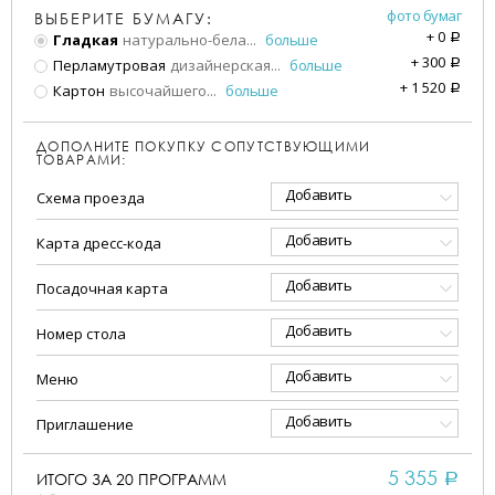
фото бумаг
ВЫБЕРИТЕ БУМАГУ:
+
0
Гладкая
натурально-бела
...
больше
a
+
300
Перламутровая
дизайнерская
...
больше
a
+
1 520
Картон
высочайшего
...
больше
a
ДОПОЛНИТЕ ПОКУПКУ СОПУТСТВУЮЩИМИ
ТОВАРАМИ:
Добавить
Схема проезда
Добавить
Карта дресс-кода
Добавить
Посадочная карта
Добавить
Номер стола
Добавить
Меню
Добавить
Приглашение
5 355
ИТОГО ЗА
20
ПРОГРАММ
a