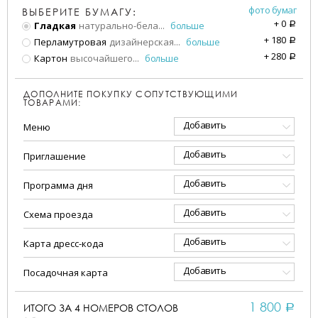
фото бумаг
ВЫБЕРИТЕ БУМАГУ:
+
0
Гладкая
натурально-бела
...
больше
a
+
180
Перламутровая
дизайнерская
...
больше
a
+
280
Картон
высочайшего
...
больше
a
ДОПОЛНИТЕ ПОКУПКУ СОПУТСТВУЮЩИМИ
ТОВАРАМИ:
Добавить
Меню
Добавить
Приглашение
Добавить
Программа дня
Добавить
Схема проезда
Добавить
Карта дресс-кода
Добавить
Посадочная карта
1 800
ИТОГО ЗА
4
НОМЕРОВ СТОЛОВ
a