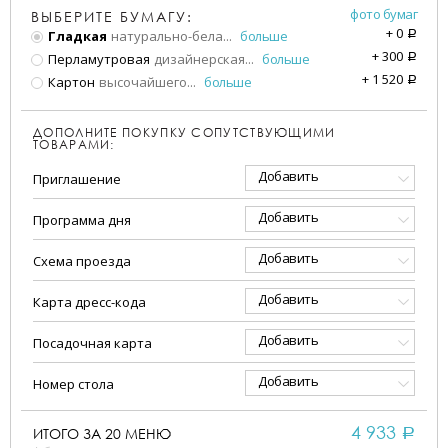
фото бумаг
ВЫБЕРИТЕ БУМАГУ:
+
0
Гладкая
натурально-бела
...
больше
a
+
300
Перламутровая
дизайнерская
...
больше
a
+
1 520
Картон
высочайшего
...
больше
a
ДОПОЛНИТЕ ПОКУПКУ СОПУТСТВУЮЩИМИ
ТОВАРАМИ:
Добавить
Приглашение
Добавить
Программа дня
Добавить
Схема проезда
Добавить
Карта дресс-кода
Добавить
Посадочная карта
Добавить
Номер стола
4 933
ИТОГО ЗА
20
МЕНЮ
a