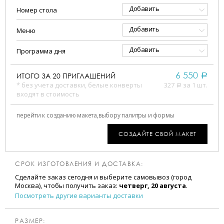
Добавить
Номер стола
Добавить
Меню
Добавить
Программа дня
6 550
ИТОГО ЗА
20
ПРИГЛАШЕНИЙ
a
* без учета доставки, белые конверты
327
за 1 шт.
a
входят в стоимость
перейти к созданию макета,
выбору палитры и формы
СОЗДАЙТЕ СВОЙ МАКЕТ
СРОК ИЗГОТОВЛЕНИЯ И ДОСТАВКА:
Сделайте заказ сегодня и выберите самовывоз (город
Москва), чтобы получить заказ:
четверг, 20 августа
.
Посмотреть другие варианты доставки
РАЗМЕР: