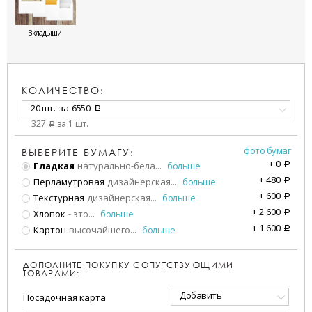
Вкладыши
КОЛИЧЕСТВО:
20 шт.
за
6550
a
327
за 1 шт.
a
фото бумаг
ВЫБЕРИТЕ БУМАГУ:
+
0
Гладкая
натурально-бела
...
больше
a
+
480
Перламутровая
дизайнерская
...
больше
a
+
600
Текстурная
дизайнерская
...
больше
a
+
2 600
Хлопок
- это
...
больше
a
+
1 600
Картон
высочайшего
...
больше
a
ДОПОЛНИТЕ ПОКУПКУ СОПУТСТВУЮЩИМИ
ТОВАРАМИ:
Добавить
Посадочная карта