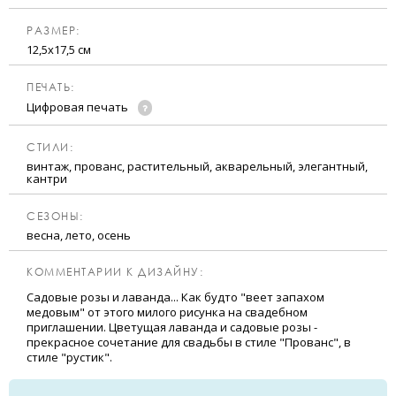
РАЗМЕР:
12,5х17,5 см
ПЕЧАТЬ:
Цифровая печать
CТИЛИ:
винтаж, прованс, растительный, акварельный, элегантный,
кантри
CЕЗОНЫ:
весна, лето, осень
КОММЕНТАРИИ К ДИЗАЙНУ:
Садовые розы и лаванда... Как будто "веет запахом
медовым" от этого милого рисунка на свадебном
приглашении. Цветущая лаванда и садовые розы -
прекрасное сочетание для свадьбы в стиле "Прованс", в
стиле "рустик".