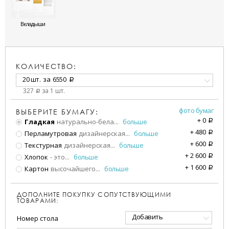
Вкладыши
КОЛИЧЕСТВО:
20 шт.
за
6550
a
327
за 1 шт.
a
фото бумаг
ВЫБЕРИТЕ БУМАГУ:
+
0
Гладкая
натурально-бела
...
больше
a
+
480
Перламутровая
дизайнерская
...
больше
a
+
600
Текстурная
дизайнерская
...
больше
a
+
2 600
Хлопок
- это
...
больше
a
+
1 600
Картон
высочайшего
...
больше
a
ДОПОЛНИТЕ ПОКУПКУ СОПУТСТВУЮЩИМИ
ТОВАРАМИ:
Добавить
Номер стола