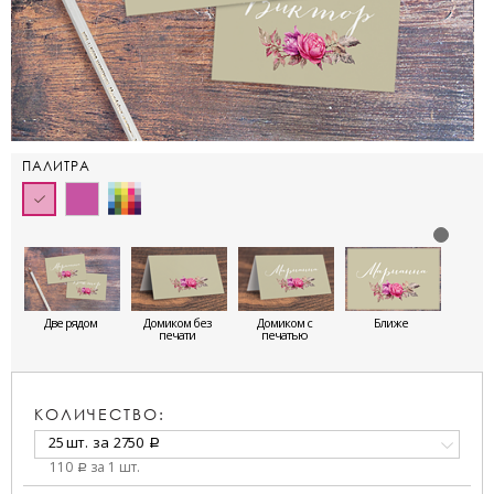
ПАЛИТРА
Две рядом
Домиком без
Домиком с
Ближе
печати
печатью
КОЛИЧЕСТВО:
25 шт.
за
2750
a
110
за 1 шт.
a