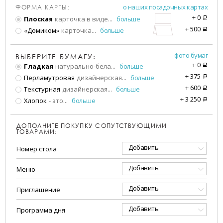
о наших посадочных картах
ФОРМА КАРТЫ:
+
0
Плоская
карточка в виде
...
больше
a
+
500
«Домиком»
карточка
...
больше
a
фото бумаг
ВЫБЕРИТЕ БУМАГУ:
+
0
Гладкая
натурально-бела
...
больше
a
+
375
Перламутровая
дизайнерская
...
больше
a
+
600
Текстурная
дизайнерская
...
больше
a
+
3 250
Хлопок
- это
...
больше
a
ДОПОЛНИТЕ ПОКУПКУ СОПУТСТВУЮЩИМИ
ТОВАРАМИ:
Добавить
Номер стола
Добавить
Меню
Добавить
Приглашение
Добавить
Программа дня