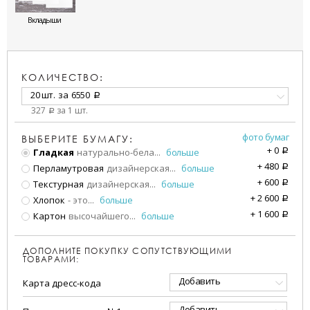
Вкладыши
КОЛИЧЕСТВО:
20 шт.
за
6550
a
327
за 1 шт.
a
фото бумаг
ВЫБЕРИТЕ БУМАГУ:
+
0
Гладкая
натурально-бела
...
больше
a
+
480
Перламутровая
дизайнерская
...
больше
a
+
600
Текстурная
дизайнерская
...
больше
a
+
2 600
Хлопок
- это
...
больше
a
+
1 600
Картон
высочайшего
...
больше
a
ДОПОЛНИТЕ ПОКУПКУ СОПУТСТВУЮЩИМИ
ТОВАРАМИ:
Добавить
Карта дресс-кода
Добавить