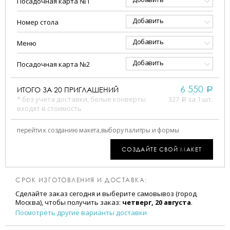
Посадочная карта №1
Добавить
Номер стола
Добавить
Меню
Добавить
Посадочная карта №2
6 550
ИТОГО ЗА
20
ПРИГЛАШЕНИЙ
a
* без учета доставки, белые конверты
327
за 1 шт.
a
входят в стоимость
перейти к созданию макета,
выбору палитры и формы
СОЗДАЙТЕ СВОЙ МАКЕТ
СРОК ИЗГОТОВЛЕНИЯ И ДОСТАВКА:
Сделайте заказ сегодня и выберите самовывоз (город
Москва), чтобы получить заказ:
четверг, 20 августа
.
Посмотреть другие варианты доставки