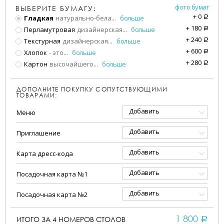
фото бумаг
ВЫБЕРИТЕ БУМАГУ:
+
0
Гладкая
натурально-бела
...
больше
a
+
180
Перламутровая
дизайнерская
...
больше
a
+
240
Текстурная
дизайнерская
...
больше
a
+
600
Хлопок
- это
...
больше
a
+
280
Картон
высочайшего
...
больше
a
ДОПОЛНИТЕ ПОКУПКУ СОПУТСТВУЮЩИМИ
ТОВАРАМИ:
Добавить
Меню
Добавить
Приглашение
Добавить
Карта дресс-кода
Добавить
Посадочная карта №1
Добавить
Посадочная карта №2
1 800
ИТОГО ЗА
4
НОМЕРОВ СТОЛОВ
a