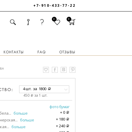
+7-910-433-77-22
0
0
КОНТАКТЫ
FAQ
ОТЗЫВЫ
ОВА
4 шт.
за
1800
СТВО:
a
450
за 1 шт.
a
фото бумаг
+
0
бела
...
больше
a
+
180
нерская
...
больше
a
+
240
кая
...
больше
a