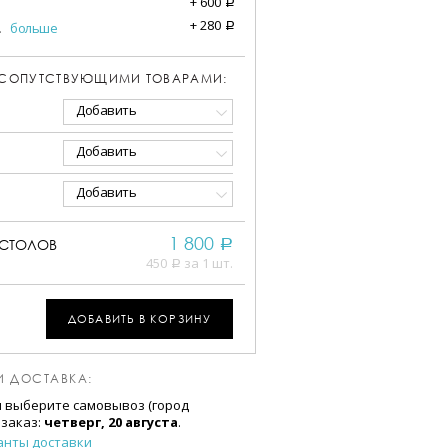
+
600
a
+
280
.
больше
a
 СОПУТСТВУЮЩИМИ ТОВАРАМИ:
Добавить
Добавить
Добавить
1 800
СТОЛОВ
a
450
за 1 шт.
a
ДОБАВИТЬ В КОРЗИНУ
И ДОСТАВКА:
и выберите самовывоз (город
 заказ:
четверг, 20 августа
.
анты доставки