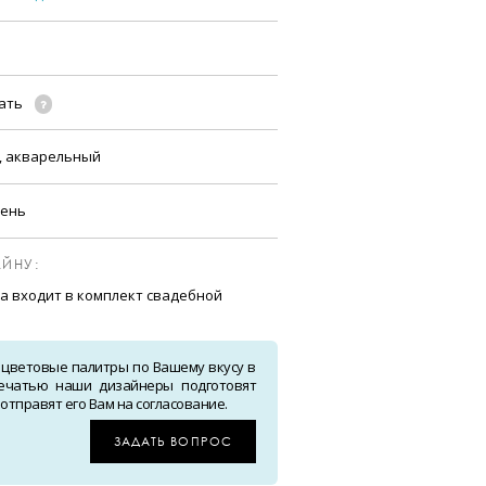
чать
, акварельный
сень
ЙНУ:
а входит в комплект свадебной
 цветовые палитры по Вашему вкусу в
ечатью наши дизайнеры подготовят
тправят его Вам на согласование.
ЗАДАТЬ ВОПРОС