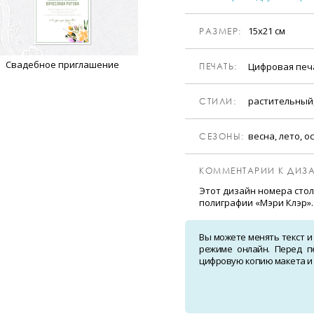
15х21 см
РАЗМЕР:
Свадебное приглашение
Цифровая пе
ПЕЧАТЬ:
растительный
CТИЛИ:
весна, лето, о
CЕЗОНЫ:
КОММЕНТАРИИ К ДИЗА
Этот дизайн номера стол
полиграфии «Мэри Клэр».
Вы можете менять текст и
режиме онлайн. Перед п
цифровую копию макета и о