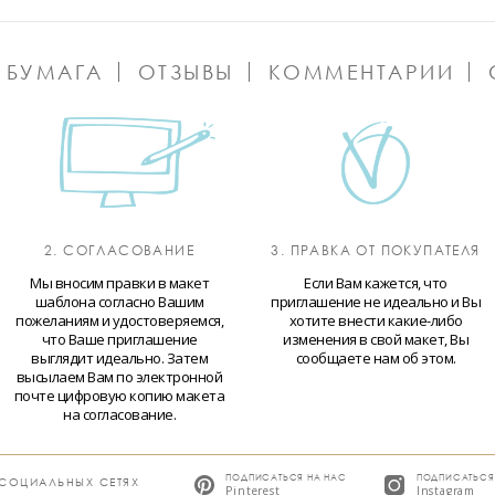
 БУМАГА
ОТЗЫВЫ
КОММЕНТАРИИ
2. СОГЛАСОВАНИЕ
3. ПРАВКА ОТ ПОКУПАТЕЛЯ
Мы вносим правки в макет
Если Вам кажется, что
шаблона согласно Вашим
приглашение не идеально и Вы
пожеланиям и удостоверяемся,
хотите внести какие-либо
что Ваше приглашение
изменения в свой макет, Вы
выглядит идеально. Затем
сообщаете нам об этом.
высылаем Вам по электронной
почте цифровую копию макета
на согласование.
ПОДПИСАТЬСЯ НА НАС
ПОДПИСАТЬСЯ
 СОЦИАЛЬНЫХ СЕТЯХ
Pinterest
Instagram