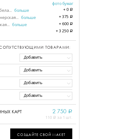
фото бумаг
+
0
бела
...
больше
a
+
375
нерская
...
больше
a
+
600
кая
...
больше
a
+
3 250
a
 СОПУТСТВУЮЩИМИ ТОВАРАМИ:
Добавить
Добавить
Добавить
Добавить
2 750
НЫХ КАРТ
a
110
за 1 шт.
a
СОЗДАЙТЕ СВОЙ МАКЕТ