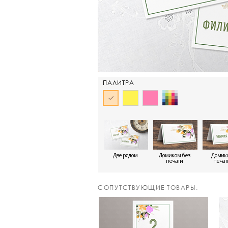
ПАЛИТРА
Две рядом
Домиком без
Домико
печати
печа
CОПУТСТВУЮЩИЕ ТОВАРЫ: