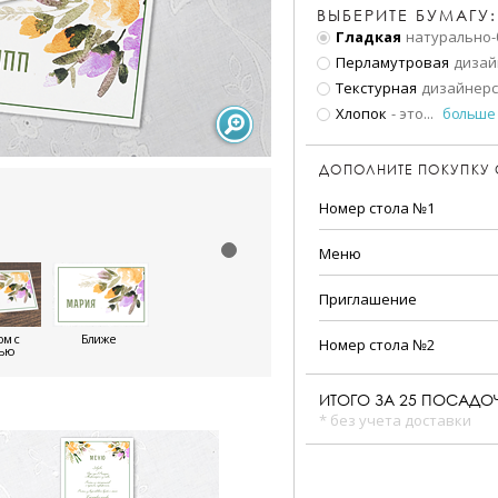
ВЫБЕРИТЕ БУМАГУ:
Гладкая
натурально-
Перламутровая
дизай
Текстурная
дизайнерс
Хлопок
- это
...
больше
ДОПОЛНИТЕ ПОКУПКУ
Номер стола №1
Меню
Приглашение
м с
Ближе
Номер стола №2
тью
ИТОГО ЗА
25
ПОСАДОЧ
* без учета доставки