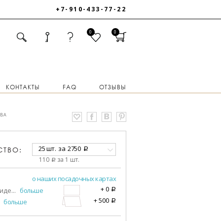
+7-910-433-77-22
0
0
КОНТАКТЫ
FAQ
ОТЗЫВЫ
ОВА
25 шт.
за
2750
СТВО:
a
110
за 1 шт.
a
о наших посадочных картах
+
0
виде
...
больше
a
+
500
больше
a