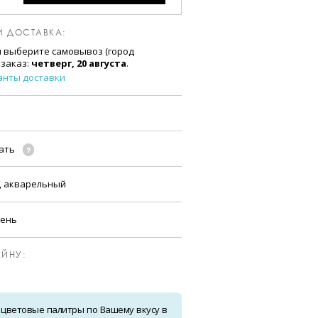
И ДОСТАВКА:
и выберите самовывоз (город
 заказ:
четверг, 20 августа
.
анты доставки
чать
, акварельный
сень
ЙНУ:
 цветовые палитры по Вашему вкусу в