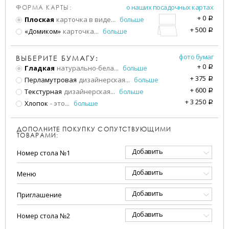
о наших посадочных картах
ФОРМА КАРТЫ:
+
0
Плоская
карточка в виде
...
больше
a
+
500
«Домиком»
карточка
...
больше
a
фото бумаг
ВЫБЕРИТЕ БУМАГУ:
+
0
Гладкая
натурально-бела
...
больше
a
+
375
Перламутровая
дизайнерская
...
больше
a
+
600
Текстурная
дизайнерская
...
больше
a
+
3 250
Хлопок
- это
...
больше
a
ДОПОЛНИТЕ ПОКУПКУ СОПУТСТВУЮЩИМИ
ТОВАРАМИ:
Добавить
Номер стола №1
Добавить
Меню
Добавить
Приглашение
Добавить
Номер стола №2