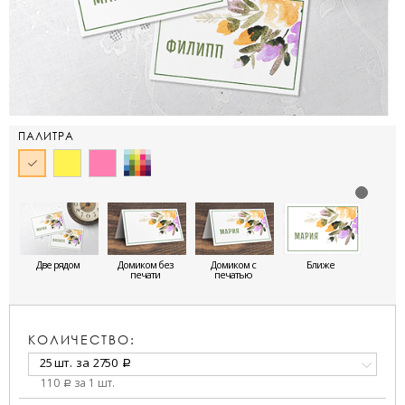
ПАЛИТРА
Две рядом
Домиком без
Домиком с
Ближе
печати
печатью
КОЛИЧЕСТВО:
25 шт.
за
2750
a
110
за 1 шт.
a