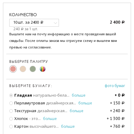
КОЛИЧЕСТВО
10 шт.
за
2400
2 400
a
a
240
за 1 шт.
a
Вышлите нам на почту информацию о месте проведения вашей
свадьбы. После оплаты заказа мы отрисуем схему и вышлем вам
превью на согласование.
ВЫБЕРИТЕ ПАЛИТРУ
фото бумаг
ВЫБЕРИТЕ БУМАГУ:
Гладкая
натурально-бела
...
больше
+
0
a
Перламутровая
дизайнерская
...
больше
+
150
a
Текстурная
дизайнерская
...
больше
+
240
a
Хлопок
- это
...
больше
+
1 300
a
Картон
высочайшего
...
больше
+
760
a