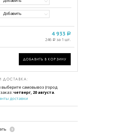
Добавить
Добавить
4 933
a
246
за 1 шт.
a
ДОБАВИТЬ В КОРЗИНУ
И ДОСТАВКА:
и выберите самовывоз (город
 заказ:
четверг, 20 августа
.
анты доставки
чать