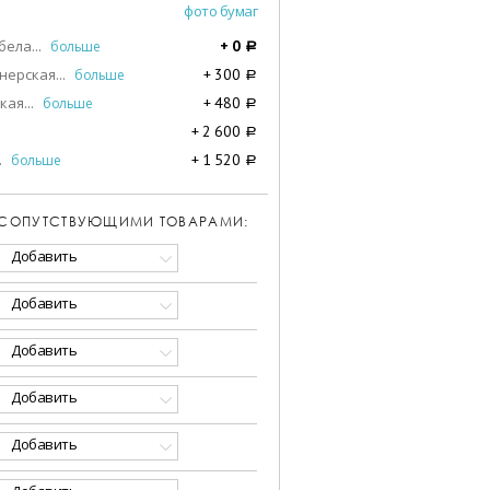
фото бумаг
бела
...
больше
+
0
a
нерская
...
больше
+
300
a
кая
...
больше
+
480
a
+
2 600
a
.
больше
+
1 520
a
 СОПУТСТВУЮЩИМИ ТОВАРАМИ:
Добавить
Добавить
Добавить
Добавить
Добавить