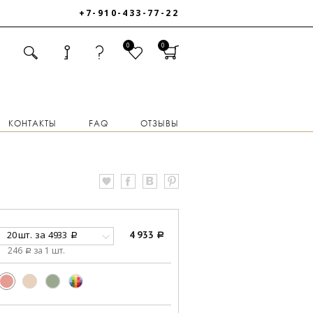
+7-910-433-77-22
0
0
КОНТАКТЫ
FAQ
ОТЗЫВЫ
20 шт.
за
4933
4 933
a
a
246
за 1 шт.
a