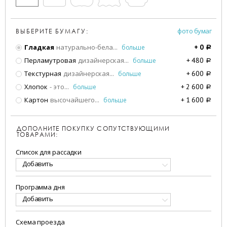
фото бумаг
ВЫБЕРИТЕ БУМАГУ:
Гладкая
натурально-бела
...
больше
+
0
a
Перламутровая
дизайнерская
...
больше
+
480
a
Текстурная
дизайнерская
...
больше
+
600
a
Хлопок
- это
...
больше
+
2 600
a
Картон
высочайшего
...
больше
+
1 600
a
ДОПОЛНИТЕ ПОКУПКУ СОПУТСТВУЮЩИМИ
ТОВАРАМИ:
Список для рассадки
Добавить
Программа дня
Добавить
Схема проезда