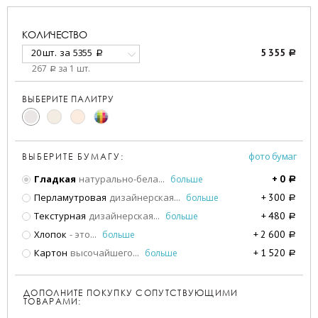
КОЛИЧЕСТВО
20 шт.
за
5355
5 355
a
a
267
за 1 шт.
a
ВЫБЕРИТЕ ПАЛИТРУ
фото бумаг
ВЫБЕРИТЕ БУМАГУ:
Гладкая
натурально-бела
...
больше
+
0
a
Перламутровая
дизайнерская
...
больше
+
300
a
Текстурная
дизайнерская
...
больше
+
480
a
Хлопок
- это
...
больше
+
2 600
a
Картон
высочайшего
...
больше
+
1 520
a
ДОПОЛНИТЕ ПОКУПКУ СОПУТСТВУЮЩИМИ
ТОВАРАМИ: