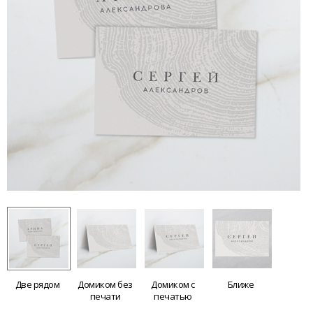
Две рядом
Домиком без
Домиком с
Ближе
печати
печатью