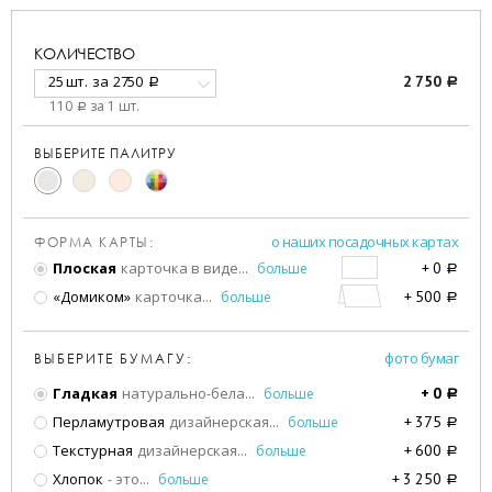
КОЛИЧЕСТВО
25 шт.
за
2750
2 750
a
a
110
за 1 шт.
a
ВЫБЕРИТЕ ПАЛИТРУ
о наших посадочных картах
ФОРМА КАРТЫ:
Плоская
карточка в виде
...
больше
+
0
a
«Домиком»
карточка
...
больше
+
500
a
фото бумаг
ВЫБЕРИТЕ БУМАГУ:
Гладкая
натурально-бела
...
больше
+
0
a
Перламутровая
дизайнерская
...
больше
+
375
a
Текстурная
дизайнерская
...
больше
+
600
a
Хлопок
- это
...
больше
+
3 250
a