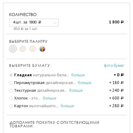
КОЛИЧЕСТВО
4 шт.
за
1800
1 800
a
a
450
за 1 шт.
a
ВЫБЕРИТЕ ПАЛИТРУ
фото бумаг
ВЫБЕРИТЕ БУМАГУ:
Гладкая
натурально-бела
...
больше
+
0
a
Перламутровая
дизайнерская
...
больше
+
180
a
Текстурная
дизайнерская
...
больше
+
240
a
Хлопок
- это
...
больше
+
600
a
Картон
высочайшего
...
больше
+
280
a
ДОПОЛНИТЕ ПОКУПКУ СОПУТСТВУЮЩИМИ
ТОВАРАМИ: