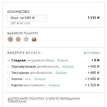
КОЛИЧЕСТВО
20 шт.
за
5355
5 355
a
a
267
за 1 шт.
a
ВЫБЕРИТЕ ПАЛИТРУ
фото бумаг
ВЫБЕРИТЕ БУМАГУ:
Гладкая
натурально-бела
...
больше
+
0
a
Перламутровая
дизайнерская
...
больше
+
300
a
Текстурная
дизайнерская
...
больше
+
480
a
Хлопок
- это
...
больше
+
2 600
a
Картон
высочайшего
...
больше
+
1 520
a
ДОПОЛНИТЕ ПОКУПКУ СОПУТСТВУЮЩИМИ
ТОВАРАМИ: