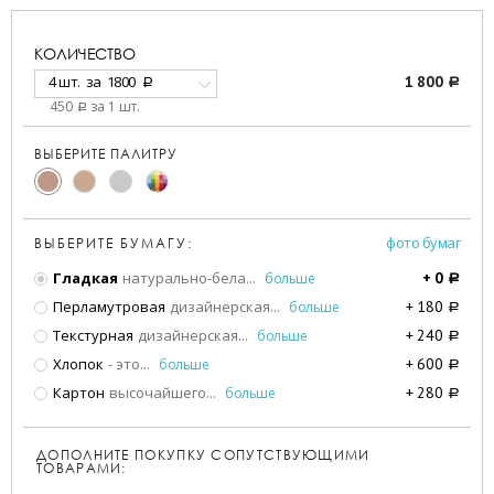
КОЛИЧЕСТВО
4 шт.
за
1800
1 800
a
a
450
за 1 шт.
a
ВЫБЕРИТЕ ПАЛИТРУ
фото бумаг
ВЫБЕРИТЕ БУМАГУ:
Гладкая
натурально-бела
...
больше
+
0
a
Перламутровая
дизайнерская
...
больше
+
180
a
Текстурная
дизайнерская
...
больше
+
240
a
Хлопок
- это
...
больше
+
600
a
Картон
высочайшего
...
больше
+
280
a
ДОПОЛНИТЕ ПОКУПКУ СОПУТСТВУЮЩИМИ
ТОВАРАМИ: