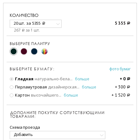
КОЛИЧЕСТВО
20 шт.
за
5355
5 355
a
a
267
за 1 шт.
a
ВЫБЕРИТЕ ПАЛИТРУ
фото бумаг
ВЫБЕРИТЕ БУМАГУ:
Гладкая
натурально-бела
...
больше
+
0
a
Перламутровая
дизайнерская
...
больше
+
300
a
Картон
высочайшего
...
больше
+
1 520
a
ДОПОЛНИТЕ ПОКУПКУ СОПУТСТВУЮЩИМИ
ТОВАРАМИ:
Схема проезда
Добавить