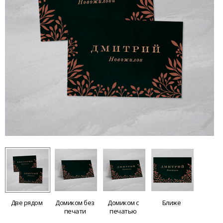
Две рядом
Домиком без
Домиком с
Ближе
печати
печатью