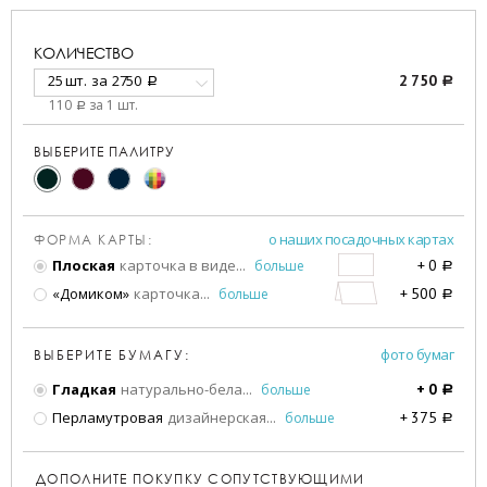
КОЛИЧЕСТВО
25 шт.
за
2750
2 750
a
a
110
за 1 шт.
a
ВЫБЕРИТЕ ПАЛИТРУ
о наших посадочных картах
ФОРМА КАРТЫ:
Плоская
карточка в виде
...
больше
+
0
a
«Домиком»
карточка
...
больше
+
500
a
фото бумаг
ВЫБЕРИТЕ БУМАГУ:
Гладкая
натурально-бела
...
больше
+
0
a
Перламутровая
дизайнерская
...
больше
+
375
a
ДОПОЛНИТЕ ПОКУПКУ СОПУТСТВУЮЩИМИ