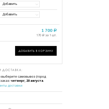
Добавить
Добавить
1 700
a
170
за 1 шт.
a
м
ДОБАВИТЬ В КОРЗИНУ
И ДОСТАВКА:
и выберите самовывоз (город
 заказ:
четверг, 20 августа
.
анты доставки