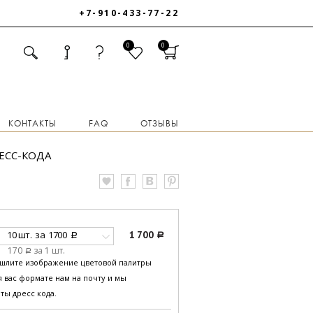
+7-910-433-77-22
0
0
КОНТАКТЫ
FAQ
ОТЗЫВЫ
ЕСС-КОДА
10 шт.
за
1700
1 700
a
a
170
за 1 шт.
a
ышлите изображение цветовой палитры
 вас формате нам на почту и мы
ты дресс кода.