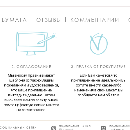
 БУМАГА
ОТЗЫВЫ
КОММЕНТАРИИ
2. СОГЛАСОВАНИЕ
3. ПРАВКА ОТ ПОКУПАТЕЛЯ
Мы вносим правки в макет
Если Вам кажется, что
шаблона согласно Вашим
приглашение не идеально и Вы
пожеланиям и удостоверяемся,
хотите внести какие-либо
что Ваше приглашение
изменения в свой макет, Вы
выглядит идеально. Затем
сообщаете нам об этом.
высылаем Вам по электронной
почте цифровую копию макета
на согласование.
ПОДПИСАТЬСЯ НА НАС
ПОДПИСАТЬСЯ
 СОЦИАЛЬНЫХ СЕТЯХ
Pinterest
Instagram