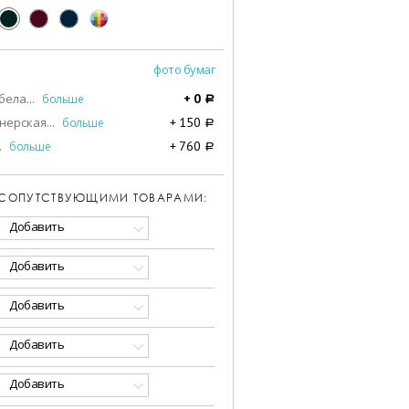
фото бумаг
бела
...
больше
+
0
a
нерская
...
больше
+
150
a
.
больше
+
760
a
 СОПУТСТВУЮЩИМИ ТОВАРАМИ:
Добавить
Добавить
Добавить
Добавить
Добавить