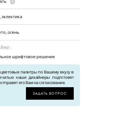
чать
 эклектика
ето, осень
ЙНУ:
ильное шрифтовое решение
 цветовые палитры по Вашему вкусу в
ечатью наши дизайнеры подготовят
тправят его Вам на согласование.
ЗАДАТЬ ВОПРОС