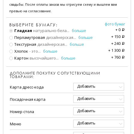
свадьбы. После оплаты заказа мы отрисуем схему и вышлем вам
превью на согласование.
фото бумаг
ВЫБЕРИТЕ БУМАГУ:
+
0
Гладкая
натурально-бела
...
больше
a
+
150
Перламутровая
дизайнерская
...
больше
a
+
240
Текстурная
дизайнерская
...
больше
a
+
1 300
Хлопок
- это
...
больше
a
+
760
Картон
высочайшего
...
больше
a
ДОПОЛНИТЕ ПОКУПКУ СОПУТСТВУЮЩИМИ
ТОВАРАМИ:
Добавить
Карта дресс-кода
Добавить
Посадочная карта
Добавить
Номер стола
Добавить
Меню