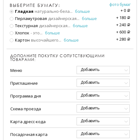
фото бумаг
ВЫБЕРИТЕ БУМАГУ:
+
0
Гладкая
натурально-бела
...
больше
a
+
180
Перламутровая
дизайнерская
...
больше
a
+
240
Текстурная
дизайнерская
...
больше
a
+
600
Хлопок
- это
...
больше
a
+
280
Картон
высочайшего
...
больше
a
ДОПОЛНИТЕ ПОКУПКУ СОПУТСТВУЮЩИМИ
ТОВАРАМИ:
Добавить
Меню
Добавить
Приглашение
Добавить
Программа дня
Добавить
Схема проезда
Добавить
Карта дресс-кода
Добавить
Посадочная карта