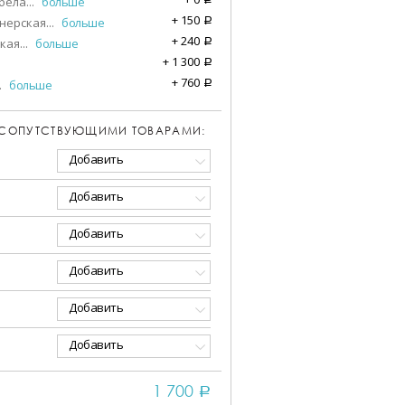
бела
...
больше
+
150
нерская
...
больше
a
+
240
кая
...
больше
a
+
1 300
a
+
760
.
больше
a
 СОПУТСТВУЮЩИМИ ТОВАРАМИ:
Добавить
Добавить
Добавить
Добавить
Добавить
Добавить
1 700
a