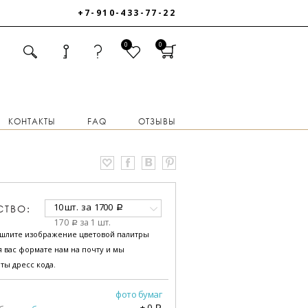
+7-910-433-77-22
0
0
КОНТАКТЫ
FAQ
ОТЗЫВЫ
10 шт.
за
1700
СТВО:
a
170
за 1 шт.
a
ышлите изображение цветовой палитры
 вас формате нам на почту и мы
ты дресс кода.
фото бумаг
+
0
a