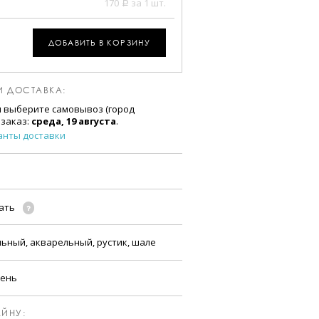
170
за 1 шт.
a
ДОБАВИТЬ В КОРЗИНУ
И ДОСТАВКА:
и выберите самовывоз (город
 заказ:
среда, 19 августа
.
анты доставки
чать
льный, акварельный, рустик, шале
сень
ЙНУ: