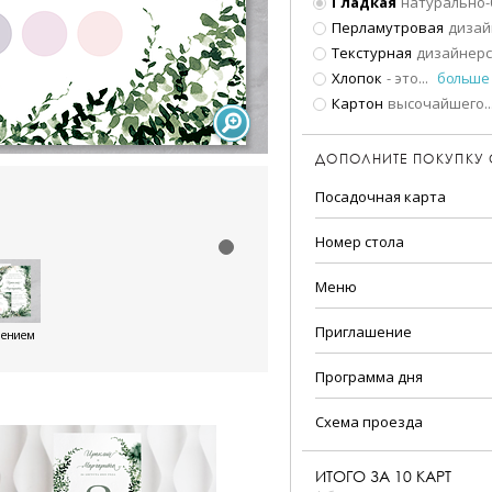
Гладкая
натурально-
Перламутровая
дизай
Текстурная
дизайнерс
Хлопок
- это
...
больше
Картон
высочайшего
..
ДОПОЛНИТЕ ПОКУПКУ
Посадочная карта
Номер стола
Меню
Приглашение
шением
Программа дня
Схема проезда
ИТОГО ЗА
10
КАРТ