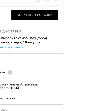
240
за 1 шт.
a
ДОБАВИТЬ В КОРЗИНУ
И ДОСТАВКА:
и выберите самовывоз (город
 заказ:
среда, 19 августа
.
анты доставки
чать
 растительный, графика,
 элегантный
ето, осень
ЙНУ: