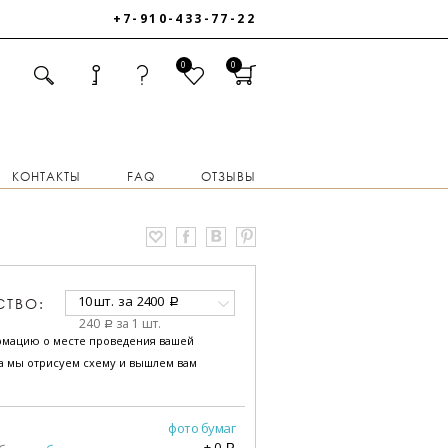
+7-910-433-77-22
0
0
КОНТАКТЫ
FAQ
ОТЗЫВЫ
10 шт.
за
2400
СТВО:
a
240
за 1 шт.
a
рмацию о месте проведения вашей
за мы отрисуем схему и вышлем вам
фото бумаг
+
0
a