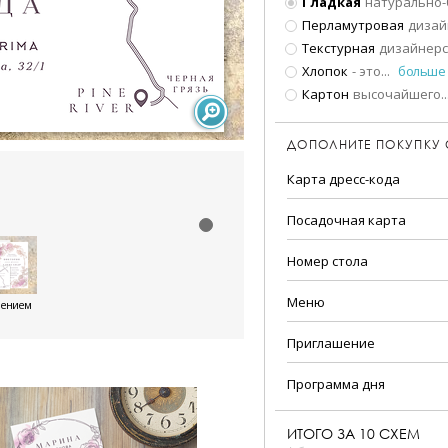
Гладкая
натурально-
Перламутровая
дизай
Текстурная
дизайнерс
Хлопок
- это
...
больше
Картон
высочайшего
..
ДОПОЛНИТЕ ПОКУПКУ
Карта дресс-кода
Посадочная карта
Номер стола
Меню
шением
Приглашение
Программа дня
ИТОГО ЗА
10
СХЕМ