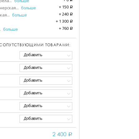
бела
...
больше
+
150
нерская
...
больше
a
+
240
кая
...
больше
a
+
1 300
a
+
760
.
больше
a
 СОПУТСТВУЮЩИМИ ТОВАРАМИ:
Добавить
Добавить
Добавить
Добавить
Добавить
Добавить
2 400
a