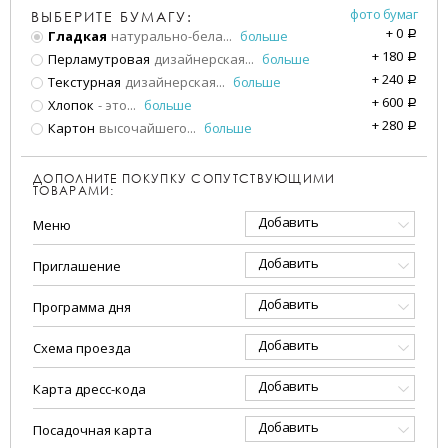
фото бумаг
ВЫБЕРИТЕ БУМАГУ:
+
0
Гладкая
натурально-бела
...
больше
a
+
180
Перламутровая
дизайнерская
...
больше
a
+
240
Текстурная
дизайнерская
...
больше
a
+
600
Хлопок
- это
...
больше
a
+
280
Картон
высочайшего
...
больше
a
ДОПОЛНИТЕ ПОКУПКУ СОПУТСТВУЮЩИМИ
ТОВАРАМИ:
Добавить
Меню
Добавить
Приглашение
Добавить
Программа дня
Добавить
Схема проезда
Добавить
Карта дресс-кода
Добавить
Посадочная карта