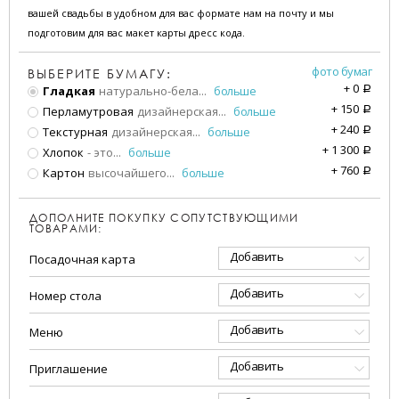
вашей свадьбы в удобном для вас формате нам на почту и мы
подготовим для вас макет карты дресс кода.
фото бумаг
ВЫБЕРИТЕ БУМАГУ:
+
0
Гладкая
натурально-бела
...
больше
a
+
150
Перламутровая
дизайнерская
...
больше
a
+
240
Текстурная
дизайнерская
...
больше
a
+
1 300
Хлопок
- это
...
больше
a
+
760
Картон
высочайшего
...
больше
a
ДОПОЛНИТЕ ПОКУПКУ СОПУТСТВУЮЩИМИ
ТОВАРАМИ:
Добавить
Посадочная карта
Добавить
Номер стола
Добавить
Меню
Добавить
Приглашение