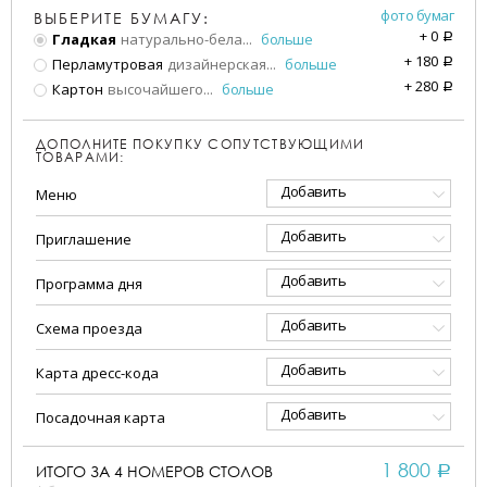
фото бумаг
ВЫБЕРИТЕ БУМАГУ:
+
0
Гладкая
натурально-бела
...
больше
a
+
180
Перламутровая
дизайнерская
...
больше
a
+
280
Картон
высочайшего
...
больше
a
ДОПОЛНИТЕ ПОКУПКУ СОПУТСТВУЮЩИМИ
ТОВАРАМИ:
Добавить
Меню
Добавить
Приглашение
Добавить
Программа дня
Добавить
Схема проезда
Добавить
Карта дресс-кода
Добавить
Посадочная карта
1 800
ИТОГО ЗА
4
НОМЕРОВ СТОЛОВ
a